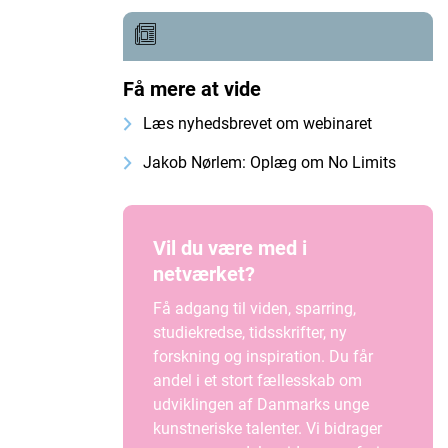
Få mere at vide
Læs nyhedsbrevet om webinaret
Jakob Nørlem: Oplæg om No Limits
Vil du være med i
netværket?
Få adgang til viden, sparring,
studiekredse, tidsskrifter, ny
forskning og inspiration. Du får
andel i et stort fællesskab om
udviklingen af Danmarks unge
kunstneriske talenter. Vi bidrager