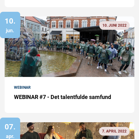
10.
10. JUNI 2022
jun.
WEBINAR
WEBINAR #7 - Det talentfulde samfund
07.
7. APRIL 2022
apr.